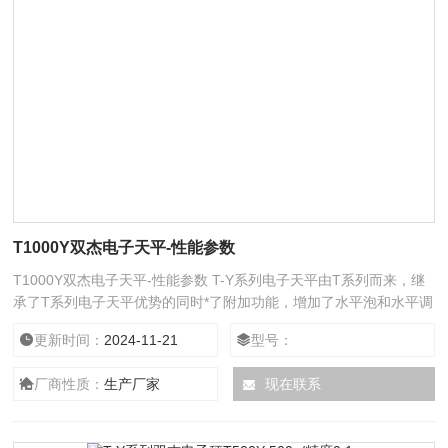
T1000Y双杰电子天平-性能参数
T1000Y双杰电子天平-性能参数 T-Y系列电子天平由T系列而来，继
承了T系列电子天平优势的同时*了附加功能，增加了水平泡和水平调
整脚以保证自身和数据的稳定，称量单位增加到了7种。在精度及可
更新时间：
2024-11-21
型号：
靠性得到Z大限度保证的同时成本亦得到很好的控制，因而产品质优
价廉，适合大批量推广应用。
厂商性质：
生产厂家
现在联系