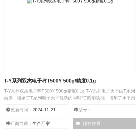
T-Y系列双杰电子秤T500Y 500g/精度0.1g
T-Y系列双杰电子秤T500Y 500g/精度0.1g T-Y系列电子天平由T系列
而来，继承了T系列电子天平优势的同时*了附加功能，增加了水平泡
和水平调整脚以保证自身和数据的稳定，称量单位增加到了7种。在
更新时间：
2024-11-21
型号：
精度及可靠性得到Z大限度保证的同时成本亦得到很好的控制，因而
产品质优价廉，适合大批量推广应用。
厂商性质：
生产厂家
现在联系