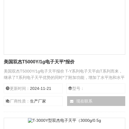
美国双杰T5000Y/1g电子天平*报价
美国双杰T5000Y/1g电子天平报价 T-Y系列电子天平由T系列而来，
继承了T系列电子天平优势的同时*了附加功能，增加了水平泡和水平
调整脚以保证自身和数据的稳定，称量单位增加到了7种。在精度及
更新时间：
2024-11-21
型号：
可靠性得到Z大限度保证的同时成本亦得到很好的控制，因而产品质
优价廉，适合大批量推广应用。
厂商性质：
生产厂家
现在联系