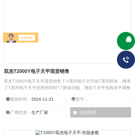
双杰T2000Y电子天平现货销售
双杰T2000Y电子天平现货销售 T-Y系列电子天平由T系列而来，继承
了T系列电子天平优势的同时*了附加功能，增加了水平泡和水平调整
脚以保证自身和数据的稳定，称量单位增加到了7种。在精度及可靠
更新时间：
2024-11-21
型号：
性得到Z大限度保证的同时成本亦得到很好的控制，因而产品质优价
廉，适合大批量推广应用。
厂商性质：
生产厂家
现在联系