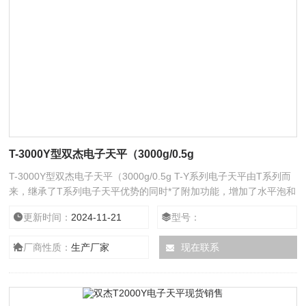
T-3000Y型双杰电子天平（3000g/0.5g
T-3000Y型双杰电子天平（3000g/0.5g T-Y系列电子天平由T系列而
来，继承了T系列电子天平优势的同时*了附加功能，增加了水平泡和
水平调整脚以保证自身和数据的稳定，称量单位增加到了7种。在精
更新时间：
2024-11-21
型号：
度及可靠性得到Z大限度保证的同时成本亦得到很好的控制，因而产
品质优价廉，适合大批量推广应用。
厂商性质：
生产厂家
现在联系