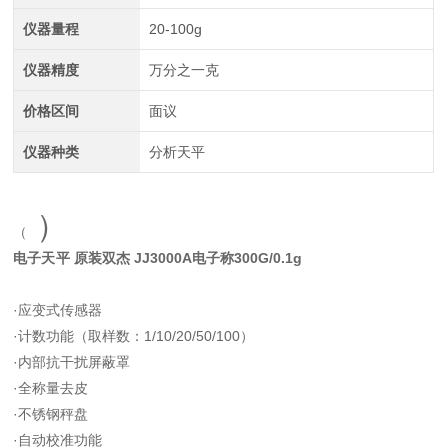
仪器量程
20-100g
仪器精度
万分之一克
价格区间
面议
仪器种类
分析天平
）
（
电子天平 原装双杰 JJ3000A电子称300G/0.1g
·应变式传感器
·计数功能（取样数：1/10/20/50/100）
·内部抗干扰屏蔽罩
·全称量去皮
·不锈钢秤盘
·自动校准功能