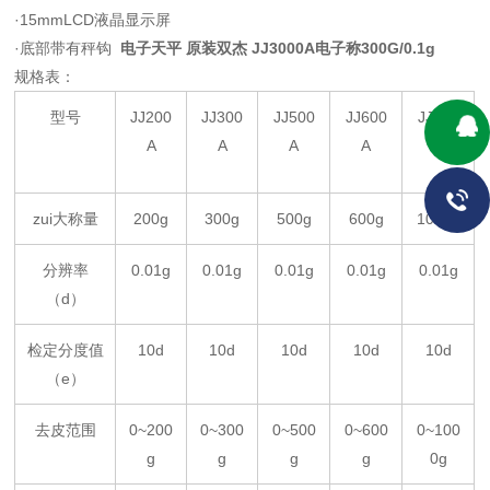
·15mmLCD液晶显示屏
·底部带有秤钩
电子天平 原装双杰 JJ3000A电子称300G/0.1g
规格表：
型号
JJ200
JJ300
JJ500
JJ600
JJ100
A
A
A
A
0A
zui大称量
200g
300g
500g
600g
1000g
分辨率
0.01g
0.01g
0.01g
0.01g
0.01g
（d）
检定分度值
10d
10d
10d
10d
10d
（e）
去皮范围
0~200
0~300
0~500
0~600
0~100
g
g
g
g
0g