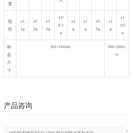
度
±1/
±1
线
±0.
±0.
±0.
±1
±1
±0.
±2
0.2
0/2
性
2g
2g
2g
g
g
5g
g
g
g
称
384
×
344mm
386
×
346m
盘
m
尺
寸
产品咨询