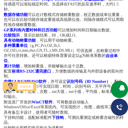
传感器可以缩短稳定时间。当选择在FAST的反应速率时，大约1.5
秒。
数据存储功能
可以在计数模式存储称重数据，校正数据或单位重量，
也可以在比较功能存储皮重值或高低限位值。间隔存储模式可以周期
性地存储称重数据。
GP系列有内置时钟和日历功能
可以增加时间和日期输出数据。
比较指示
，显示比较结果，HI，OK或LO。
具有动物称重功能
，可以用于动物称重。
多种重量单位
（
g,PC,Pct,OZ,Ib,L
OZ,OZt,ct,mm,dwt,GN,TL,t,MS,DS,MLt
）可供选择，在称量过程中
亦可任意转换。还可以根据特殊需要设定以g为标准系数的
自设单
位
。
累计功能
，增加称重值，并能够输出这个总数。
配置
标准RS-232C通讯接口
，方便数据的传输及与外部设备的双向控
制。
内建GLP/GMP/ISO软件
，并可设定
识别号码（ID N
umber
）
。配合
原厂打印机AD-8121可实现日期，时间，识别号码，天平序号，校正
数据，单重，总重，次数，zui大值，zui小值，平均值，标准差的打
印输出。
附送原厂开发的
WinCT软件
。可将数据自动输入
Windows/Office/Excel等系统内。可实现统计，绘图，曲线等工作。
具有备忘卡设计，使用者可随时查阅。
下挂钩功能，选配标准配件
下挂钩
，可测比重测定或称重含磁性的样
品。
比较输出和模拟电压输出为选配件。