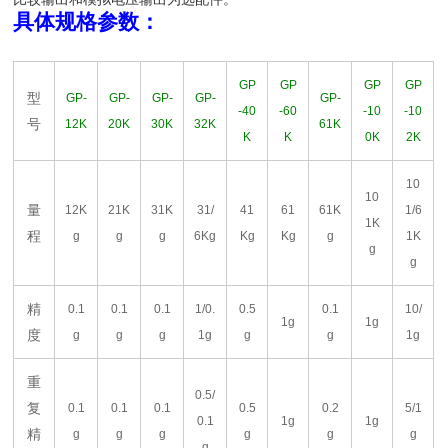
具体规格参数：
GP
GP
GP
GP
型
GP-
GP-
GP-
GP-
GP-
-40
-60
-10
-10
号
12K
20K
30K
32K
61K
K
K
0K
2K
10
10
量
12K
21K
31K
31/
41
61
61K
1/6
1K
程
g
g
g
6Kg
Kg
Kg
g
1K
g
g
精
0.1
0.1
0.1
1/0.
0.5
0.1
10/
1g
1g
度
g
g
g
1g
g
g
1g
重
0.5/
复
0.1
0.1
0.1
0.5
0.2
5/1
0.1
1g
1g
精
g
g
g
g
g
g
g