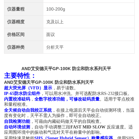
仪器量程
100-200g
仪器精度
克及以上
价格区间
面议
仪器种类
分析天平
AND艾安德天平GP-100K 防尘和防水系列天平
主要特性：
AND艾安德天平GP-100K 防尘和防水系列天平
超大荧光屏（VFD）显示
，易于读数。
IP-65防水防尘组件
，可以用水冲洗。并可选配防水RS-232接口板。
内置校准砝码
，
全数字校准功能，可修改砝码质量
。适用于零点校准
和量程校准。
全天候自动自我校正系统
，在接上电源后天平会自动侦测环境，当温
度有变化时，天平不需人为操作，即可全自动校正。
自我检测功能
，可藉由内藏砝码做天平的自我检查。
自动环境侦测
，自动/手动调整三段
FAST
MID
SLOW
反应速度。适
应周围环境中的振动和气流对天平在称量中的影响。
采用快速灵敏的
SHS（Super Hybrid Sensor）称量感应器
。使用SHS