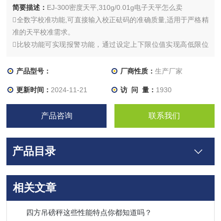
简要描述：
EJ-300密度天平,310g/0.01g电子天平怎么卖
全数字校准功能,可直接输入校正砝码的准确质量,适用于严格精
准的天平校准需求。
比较功能可实现报警功能，通过设定上下限位值实现高低限位
比较。
产品型号：
厂商性质：
生产厂家
更新时间：
2024-11-21
访 问 量：
1930
产品咨询
联系我们
产品目录
相关文章
四方吊磅秤这些性能特点你都知道吗？