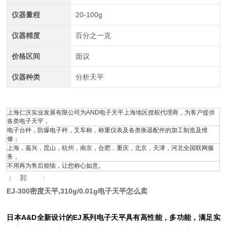
仪器量程
20-100g
仪器精度
百分之一克
价格区间
面议
仪器种类
分析天平
上海仁沃实业发展有限公司为AND电子天平上海地区授权代理商，为客户提供
各类电子天平，
电子台秤，防爆电子秤，叉车称，称重仪表及各类衡器配件的加工制造及维
修；
上海，嘉兴，昆山，杭州，南京，合肥，重庆，北京，天津，河北全国联网服
务，
不用再为售后烦恼，让您称心如意。
： 郭 :
EJ-300密度天平,310g/0.01g电子天平怎么卖
日本A&D
全新设计的EJ系列
电子
天平具有高性能，多功能，满足实