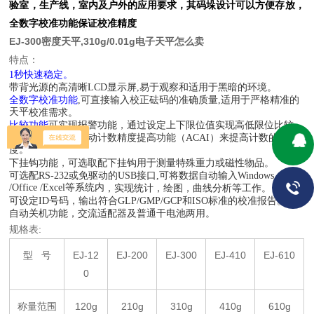
验室，生产线，室内及户外的应用要求
，其码垛设计可以方便存放，
全数字校准
功能保证校准精度
EJ-300密度天平,310g/0.01g电子天平怎么卖
特点：
1秒快速稳定。
带背光源的高清晰LCD显示屏,易于观察和适用于黑暗的环境。
全数字校准
功能
,
可直接输入校正砝码的准确质量
,适用于
严格精准的
天平
校准
需求
。
比较
功能
可实现报警功能
，
通过设定上下限位值实现高低限位比较。
计数功能
中通过自动计数精度提高功能（ACAI）来提高计数的精确
度。
下挂钩功能，可选取配下挂钩用于测量特殊重力或磁性物品。
可选配RS-232或免驱动的USB接口,可将数据自动输入Windows
/Office /Excel等系统内
，
实现统计，绘图，曲线分析等工作。
可设定ID号码，输出符合GLP/GMP/GCP和ISO标准的校准报告。
自动关机功能
，
交流适配器及
普通干
电池两用。
​规格表:
型 号
E
J
-12
E
J
-200
E
J
-300
E
J
-410
E
J
-610
0
称量范围
120g
2
1
0g
3
1
0g
4
1
0g
6
1
0g