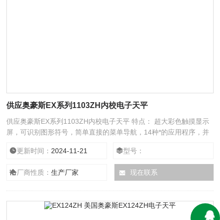
供应奥豪斯EX系列1103ZH内校电子天平
供应奥豪斯EX系列1103ZH内校电子天平 特点： 超大彩色触摸显示
屏，可识别图形符号，简单直接的菜单导航，14种*的应用程序，并
可调整显示屏角度，触摸屏坚固耐用，方便使用者用手指或手写笔直
更新时间：
2024-11-21
型号：
接点触，反应快速；
厂商性质：
生产厂家
现在联系