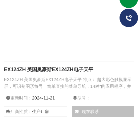
EX124ZH 美国奥豪斯EX124ZH电子天平
EX124ZH 美国奥豪斯EX124ZH电子天平 特点： 超大彩色触摸显示
屏，可识别图形符号，简单直接的菜单导航，14种*的应用程序，并
可调整显示屏角度，触摸屏坚固耐用，方便使用者用手指或手写笔直
更新时间：
2024-11-21
型号：
接点触，反应快速；
厂商性质：
生产厂家
现在联系