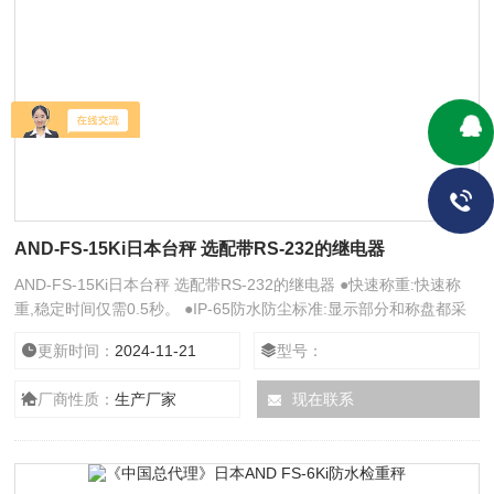
AND-FS-15Ki日本台秤 选配带RS-232的继电器
AND-FS-15Ki日本台秤 选配带RS-232的继电器 ●快速称重:快速称
重,稳定时间仅需0.5秒。 ●IP-65防水防尘标准:显示部分和称盘都采
用IP-65防水防尘设计,使FS-i保持干净。 ●比较功能:通过在称盘上放
更新时间：
2024-11-21
型号：
置一个样品,按10键或者在称重或百分比设定高低限位来简单地输入
目标重量。
厂商性质：
生产厂家
现在联系