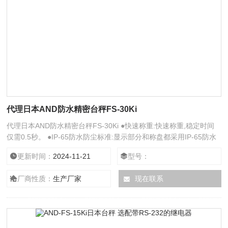
代理日本AND防水精密台秤FS-30Ki
代理日本AND防水精密台秤FS-30Ki ●快速称重:快速称重,稳定时间
仅需0.5秒。 ●IP-65防水防尘标准:显示部分和称盘都采用IP-65防水
防尘设计,使FS-i保持干净。 ●比较功能:通过在称盘上放置一个样品,
更新时间：
2024-11-21
型号：
按10键或者在称重或百分比设定高低限位来简单地输入目标重量。
厂商性质：
生产厂家
现在联系