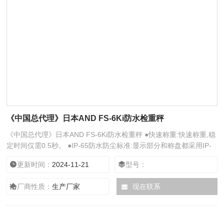
《中国总代理》日本AND FS-6Ki防水检重秤
《中国总代理》日本AND FS-6Ki防水检重秤 ●快速称重:快速称重,稳
定时间仅需0.5秒。 ●IP-65防水防尘标准:显示部分和称盘都采用IP-
65防水防尘设计,使FS-i保持干净。 ●比较功能:通过在称盘上放置一
更新时间：
2024-11-21
型号：
个样品,按10键或者在称重或百分比设定高低限位来简单地输入目标
重量。
厂商性质：
生产厂家
现在联系