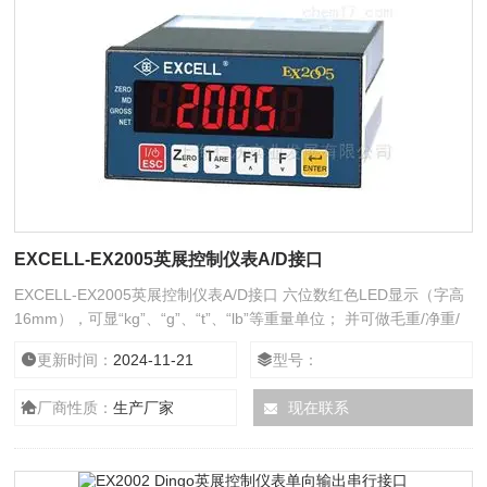
EXCELL-EX2005英展控制仪表A/D接口
EXCELL-EX2005英展控制仪表A/D接口 六位数红色LED显示（字高
16mm），可显“kg”、“g”、“t”、“lb”等重量单位； 并可做毛重/净重/
累计重量/累计次数之切换显示。 从一般秤重到控制系统，应用范围
更新时间：
2024-11-21
型号：
广泛：包含六种重量比较模式、补投料、泄料操作（手动或自动）、
批次
厂商性质：
生产厂家
现在联系