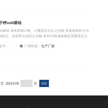
电子秤usb驱动
电子秤usb驱动 具有简易计数、计重及百分比之功能 具有检校秤之功
自动校正、自动零点追踪之功能 具有15段滤波稳定范围设定之
型号：
厂商性质：
生产厂家
 末页 跳转到第
页