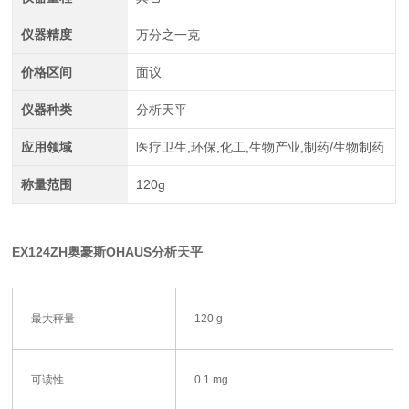
仪器精度
万分之一克
价格区间
面议
仪器种类
分析天平
应用领域
医疗卫生,环保,化工,生物产业,制药/生物制药
称量范围
120g
EX124ZH奥豪斯OHAUS分析天平
最大秤量
120 g
可读性
0.1 mg