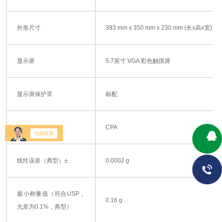
外形尺寸
393 mm x 350 mm x 230 mm (长x高x宽)
显示屏
5.7英寸 VGA 彩色触摸屏
显示屏保护罩
标配
认证
CPA
线性误差（典型）±
0.0002 g
最小称量值（符合USP，
0.16 g
允差为0.1%，典型）