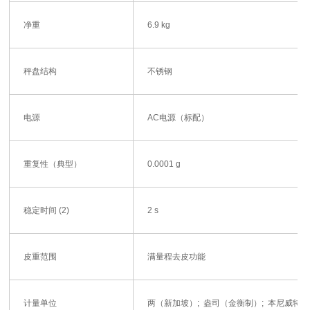
净重
6.9 kg
秤盘结构
不锈钢
电源
AC电源（标配）
重复性（典型）
0.0001 g
稳定时间 (2)
2 s
皮重范围
满量程去皮功能
计量单位
两（新加坡）; 盎司（金衡制）; 本尼威特; 谷物;