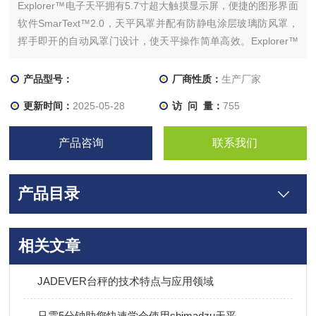
Explorer™电子天平拥有5.7寸超大触摸显示屏，便捷的图形界面
软件SmarText™2.0，天平风罩并配有防静电涂层玻璃防风罩，
挥手即开的自动风罩门设计，使天平操作简单高效。Explorer™
采用分体模块化设计，可以与称量基座进行分离，通过技术与功
能化的设计，Explorer™实现了称量的精确性，帮助您提高实验
产品型号：
厂商性质：
生产厂家
室操作的效率。
更新时间：
2025-05-28
访 问 量：
755
产品咨询
联系我们
产品目录
相关文章
JADEVER台秤的技术特点与应用领域
只需5分钟助您快速学会使用shimadzu天平