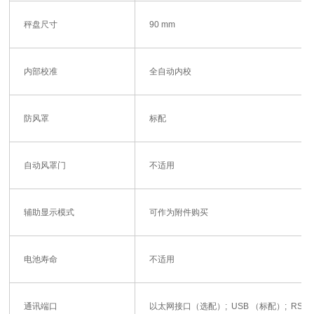
秤盘尺寸
90 mm
内部校准
全自动内校
防风罩
标配
自动风罩门
不适用
辅助显示模式
可作为附件购买
电池寿命
不适用
通讯端口
以太网接口（选配）; USB （标配）; RS232