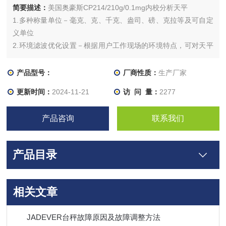
简要描述：
美国奥豪斯CP214/210g/0.1mg内校分析天平
1.多种称量单位－毫克、克、千克、盎司、磅、克拉等及可自定
义单位
2.环境滤波优化设置－根据用户工作现场的环境特点，可对天平
进行高、中、低滤波优化设置，从而使称量结果更快速、更稳定
产品型号：
厂商性质：
生产厂家
更新时间：
2024-11-21
访 问 量：
2277
产品咨询
联系我们
产品目录
相关文章
JADEVER台秤故障原因及故障调整方法