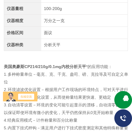
仪器量程
100-200g
仪器精度
万分之一克
价格区间
面议
仪器种类
分析天平
美国奥豪斯CP214/210g/0.1mg内校分析天平
*的应用功能：
1.多种称量单位－毫克、克、千克、盎司、磅、克拉等及可自定义单
位
2.环境滤波优化设置－根据用户工作现场的环境特点，可对天平进行
高、中、低滤波优化设置，从而使称量结果更快速、更稳定
3.自动清零设置－环境的变化可能引起显示的漂移，自动清零设置可
以保证即使环境有微小的变化，天平仍然保持从0克开始称量
4.经典应用模式－计件称量和百分比称量
5.内置下挂式秤钩－满足用户进行下挂式密度测定和其他特殊称量要