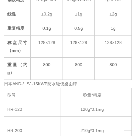
线性
±0.2g
±1g
±2g
重复精度
0.1g
0.5g
1g
称盘尺寸
128×128
128×128
128×128
（mm）
重量（约
800
800
800
g）
日本AND-* SJ-15KWP防水轻便桌面秤
型号
称量*精度
HR-120
120g*0.1mg
HR-200
210g*0.1mg