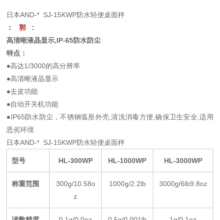
日本AND-* SJ-15KWP防水轻便桌面秤
： 郭 :
高清晰液晶显示,IP-65防水防尘
特点：
●高达1/3000的高分辨率
●高清晰液晶显示
●去皮功能
●自动开关机功能
●IP65防水防尘，不锈钢弧形外壳,清洗消毒方便,确保卫生安全,适用
恶劣环境
日本AND-* SJ-15KWP防水轻便桌面秤
型号
HL-300WP
HL-1000WP
HL-3000WP
称重范围
300g/10.58o
1000g/2.2lb
3000g/6lb9.8oz
z
读数精度
0.1g/0.0oz
0.5g/0.001lb
1g/0.1oz