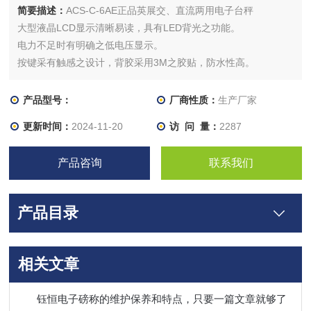
简要描述：
ACS-C-6AE正品英展交、直流两用电子台秤
大型液晶LCD显示清晰易读，具有LED背光之功能。
电力不足时有明确之低电压显示。
按键采有触感之设计，背胶采用3M之胶贴，防水性高。
具有双色之LED充电指示，可清楚了解充电状况。
选配：
产品型号：
厂商性质：
生产厂家
RS-232 及 PRINTER输出接口。
更新时间：
2024-11-20
访 问 量：
2287
产品咨询
联系我们
产品目录
相关文章
钰恒电子磅称的维护保养和特点，只要一篇文章就够了