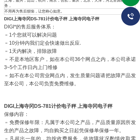
上海，嘉兴，昆山，杭州，南京，合肥，重庆，北京，天津，河北全国联网服
务，
不用再为售后烦恼，让您称心如意。
DIGI上海寺冈DS-781计价电子秤 上海寺冈电子秤
DIGI*的售后服务体系：
﹦1个您就可以解决问题
﹦10分钟内我们定会快速做出反应.
﹦1天内解决，排除故障
﹦不是本地区客户，如在本公司36个网点之内，本公司承诺
3~5个工作日内上门维修
﹦如不在本公司营业网点内，发生质量问题请把故障产品发
至本公司，本公司负责免费维修。
DIGI上海寺冈DS-781计价电子秤 上海寺冈电子秤
保修内容：
﹦免费保修年限：凡属于本公司之产品，产品质量原因所发
生的产品之故障，均自购买之日起凭保修单保修一年。
﹦凡超出一年的，均按收费服务，依故障状况酌情收取零