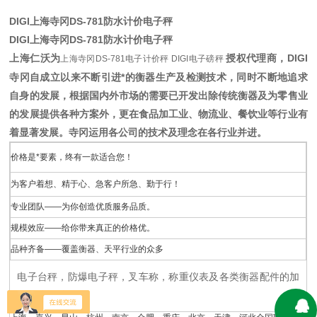
DIGI上海寺冈DS-781防水计价电子秤
DIGI上海寺冈DS-781防水计价电子秤
上海仁沃为
授权代理商，DIGI
上海寺冈DS-781电子计价秤 DIGI电子磅秤
寺冈自成立以来不断引进*的衡器生产及检测技术，同时不断地追求
自身的发展，根据国内外市场的需要已开发出除传统衡器及为零售业
的发展提供各种方案外，更在食品加工业、物流业、餐饮业等行业有
着显著发展。寺冈运用各公司的技术及理念在各行业并进。
价格是*要素，终有一款适合您！
为客户着想、精于心、急客户所急、勤于行！
专业团队——为你创造优质服务品质。
规模效应——给你带来真正的价格优。
品种齐备——覆盖衡器、天平行业的众多
电子台秤，防爆电子秤，叉车称，称重仪表及各类衡器配件的加
工制造及维修；