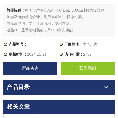
简要描述：
中国台湾英展AWH-TC-DSB-300kg计数烧焊台秤
按键采有触感之设计，采用3M胶贴，防水性高。
内藏蓄电池，交、直流两用，使用方便。
液晶LCD显示清晰易读，具LED背光功能。
产品型号：
厂商性质：
生产厂家
更新时间：
2024-11-21
访 问 量：
2487
产品咨询
联系我们
产品目录
相关文章