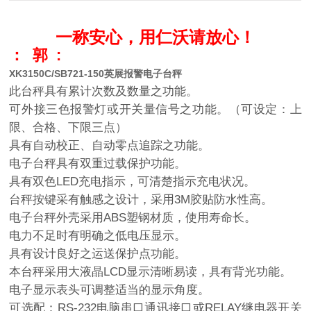
一称安心，用仁沃请放心！
： 郭 :
XK3150C/SB721-150英展报警电子台秤
此台秤具有累计次数及数量之功能。
可外接三色报警灯或开关量信号之功能。（可设定：上
限、合格、下限三点）
具有自动校正、自动零点追踪之功能。
电子台秤具有双重过载保护功能。
具有双色
LED
充电指示，可清楚指示充电状况。
台秤按键采有触感之设计，采用
3M
胶贴防水性高。
电子台秤外壳采用
ABS
塑钢材质，使用寿命长。
电力不足时有明确之低电压显示。
具有设计良好之运送保护点功能。
本台秤采用大液晶
LCD
显示清晰易读，具有背光功能。
电子显示表头可调整适当的显示角度。
可选配：
RS-232
电脑串口通讯接口或
RELAY
继电器开关