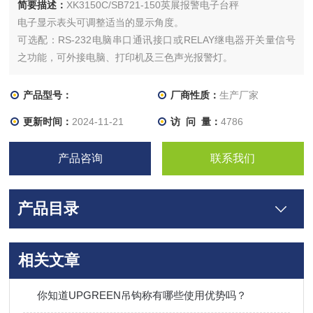
简要描述：
XK3150C/SB721-150英展报警电子台秤
电子显示表头可调整适当的显示角度。
可选配：RS-232电脑串口通讯接口或RELAY继电器开关量信号
之功能，可外接电脑、打印机及三色声光报警灯。
产品型号：
厂商性质：
生产厂家
更新时间：
2024-11-21
访 问 量：
4786
产品咨询
联系我们
产品目录
相关文章
你知道UPGREEN吊钩称有哪些使用优势吗？